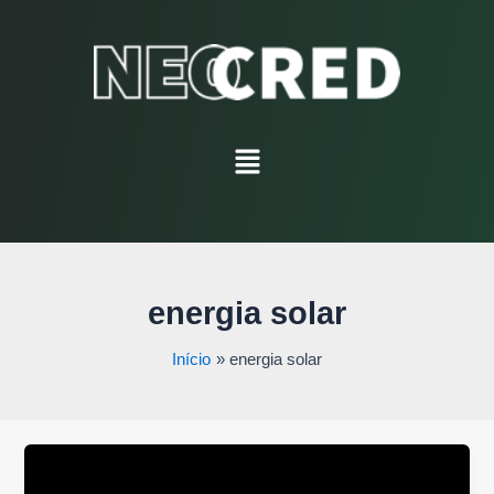
Ir
para
o
conteúdo
Menu
energia solar
Início
energia solar