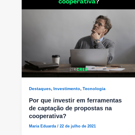
,
,
Destaques
Investimento
Tecnologia
Por que investir em ferramentas
de captação de propostas na
cooperativa?
Maria Eduarda
/
22 de julho de 2021