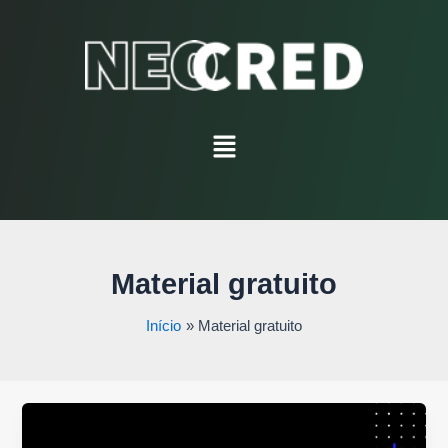
Ir
para
o
conteúdo
Menu
Material gratuito
Início
Material gratuito